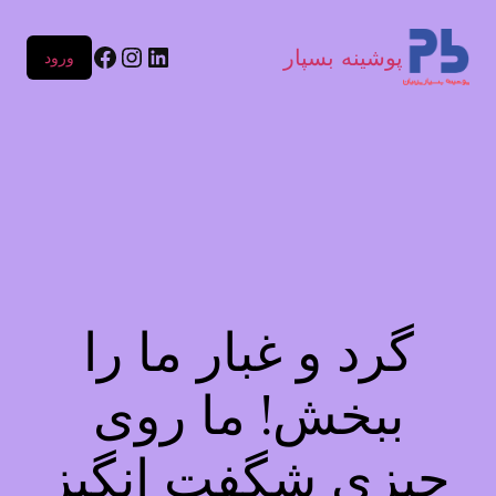
پوشینه بسپار
ورود
گرد و غبار ما را
ببخش! ما روی
چیزی شگفت انگیز